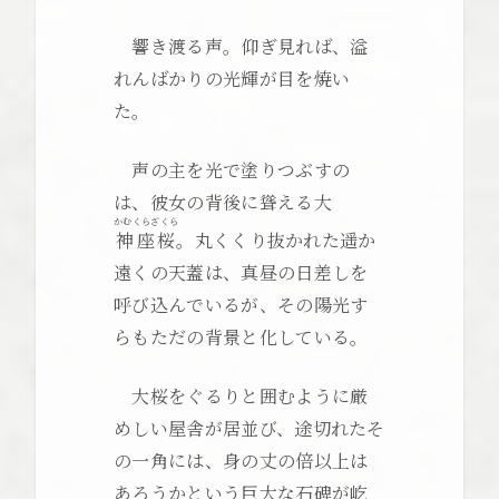
響き渡る声。仰ぎ見れば、溢
れんばかりの光輝が目を焼い
た。
声の主を光で塗りつぶすの
は、彼女の背後に聳える大
かむくらざくら
神座桜
。丸くくり抜かれた遥か
遠くの天蓋は、真昼の日差しを
呼び込んでいるが、その陽光す
らもただの背景と化している。
大桜をぐるりと囲むように厳
めしい屋舎が居並び、途切れたそ
の一角には、身の丈の倍以上は
あろうかという巨大な石碑が屹