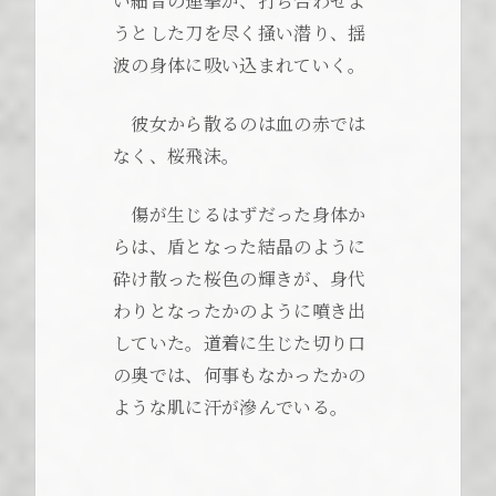
い細音の連撃が、打ち合わせよ
うとした刀を尽く掻い潜り、揺
波の身体に吸い込まれていく。
彼女から散るのは血の赤では
なく、桜飛沫。
傷が生じるはずだった身体か
らは、盾となった結晶のように
砕け散った桜色の輝きが、身代
わりとなったかのように噴き出
していた。道着に生じた切り口
の奥では、何事もなかったかの
ような肌に汗が滲んでいる。