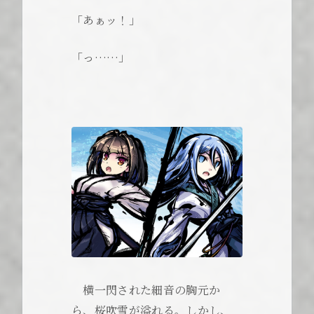
「あぁッ！」
「っ……」
横一閃された細音の胸元か
ら、桜吹雪が溢れる。しかし、