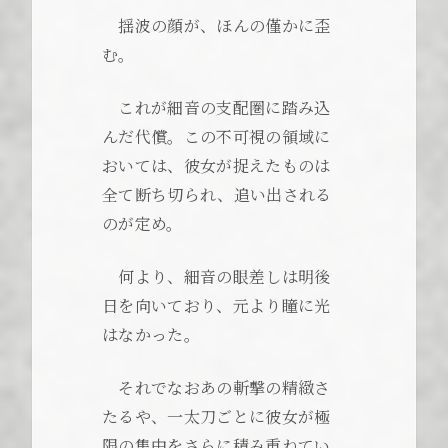
揺波の顔が、ほんの僅かに歪
む。
これが細音の支配圏に踏み込
んだ代償。この不可視の領域に
おいては、彼女が捉えたものは
全て断ち切られ、追い出される
のが定め。
何より、細音の眼差しは明後
日を向いており、元より瞳に光
はなかった。
それでなおあの斬撃の精緻さ
たるや、一太刀ごとに彼女が極
限の集中をさらに積み重ねてい