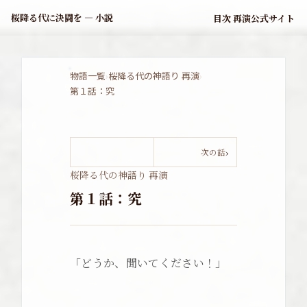
桜降る代に決闘を — 小説
目次
再演公式サイト
物語一覧
›
桜降る代の神語り 再演
›
第１話：究
›
次の話
桜降る代の神語り 再演
第１話：究
「どうか、聞いてください！」