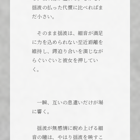
揺波の払った代償に比べればま
だ小さい。
そのまま揺波は、細音が満足
に力を込められない至近距離を
維持し、鍔迫り合いを演じなが
らぐいぐいと彼女を押してい
く。
一瞬、互いの息遣いだけが場
に響く。
揺波が無感情に睨め上げる細
音の瞳は、やはり揺波を映すこ