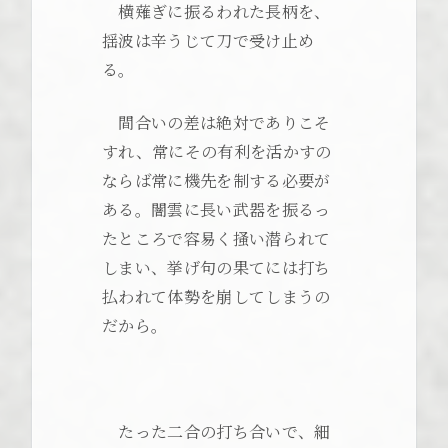
横薙ぎに振るわれた長柄を、
揺波は辛うじて刀で受け止め
る。
間合いの差は絶対でありこそ
すれ、常にその有利を活かすの
ならば常に機先を制する必要が
ある。闇雲に長い武器を振るっ
たところで容易く掻い潜られて
しまい、挙げ句の果てには打ち
払われて体勢を崩してしまうの
だから。
たった二合の打ち合いで、細