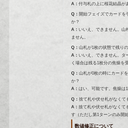
A：
付与札の上に桜花結晶が
Q：
開始フェイズでカードを
か？
A：
いいえ、できません。山
ません。
Q：
山札が1枚の状態で残り
A：
いいえ、できません。タ
く場合は残る1枚分の焦燥を
Q：
山札が0枚の時にカード
か？
A：
はい、可能です。焦燥は1
Q：
捨て札や伏せ札がなくて
A：
捨て札や伏せ札がなくて
す（ただし第1ターンのみ開
数値修正について