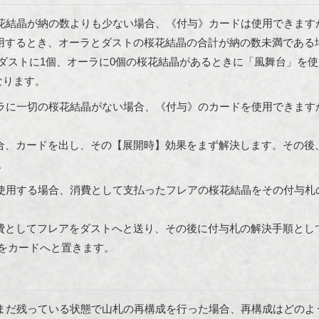
花結晶が納の数よりも少ない場合、《付与》カードは使用できます
用するとき、オーラとダストの桜花結晶の合計が納の数未満である
ダストに1個、オーラに0個の桜花結晶があるときに「風舞台」を
なります。
ラに一切の桜花結晶がない場合、《付与》のカードを使用できます
合、カードを出し、その【展開時】効果をまず解決します。その後
。
使用する場合、消費として支払ったフレアの桜花結晶をその付与札
費としてフレアをダストへと送り、その後に付与札の解決手順とし
をカードへと置きます。
まだ残っている状態で山札の再構成を行った場合、再構成はどのよ