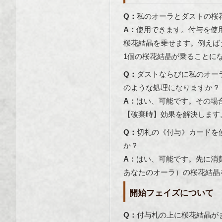
Q：
私のオーラとダストの桜
A：
使用できます。付与を使
桜花結晶を乗せます。例えば
1個の桜花結晶が乗ることに
Q：
ダストならびに私のオー
のような処理になりますか？
A：
はい、可能です。その場
【破棄時】効果を解決します
Q：
切札の《付与》カードを
か？
A：
はい、可能です。先に消
あなたのオーラ）の桜花結晶
開始フェイズについて
Q：
付与札の上に桜花結晶が